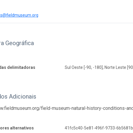
@fieldmuseum.org
ra Geográfica
as delimitadoras
Sul Oeste [-90, -180], Norte Leste [90
os Adicionais
ww.fieldmuseum.org/field-museum-natural-history-conditions-a
dores alternativos
41fc5c40-5e81-496f-9733-6b5681