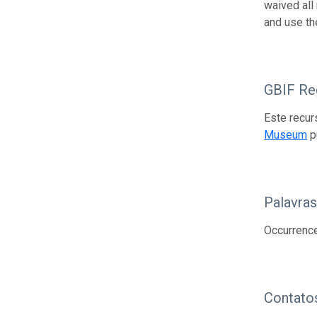
waived all
and use th
GBIF Reg
Este recur
Museum
p
Palavra
Occurrenc
Contato