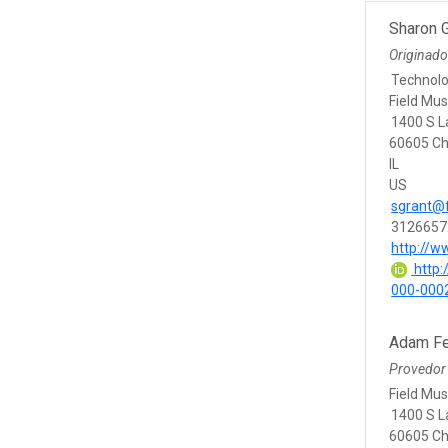
Sharon G
Originad
Technolo
Field Mus
1400 S L
60605 Ch
IL
US
sgrant@
3126657
http://w
http:/
000-000
Adam F
Provedor
Field Mus
1400 S L
60605 Ch