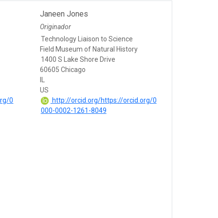
Janeen Jones
Originador
Technology Liaison to Science
Field Museum of Natural History
1400 S Lake Shore Drive
60605 Chicago
IL
US
org/0
http://orcid.org/https://orcid.org/0
000-0002-1261-8049