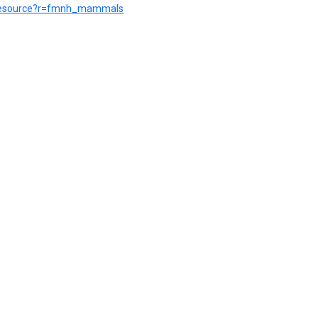
t/resource?r=fmnh_mammals