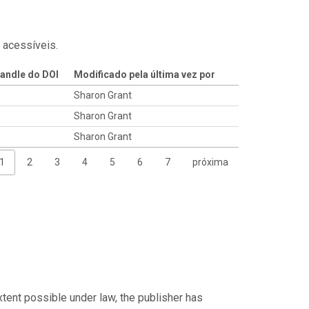
 acessíveis.
andle do DOI
Modificado pela última vez por
Sharon Grant
Sharon Grant
Sharon Grant
1
2
3
4
5
6
7
próxima
xtent possible under law, the publisher has