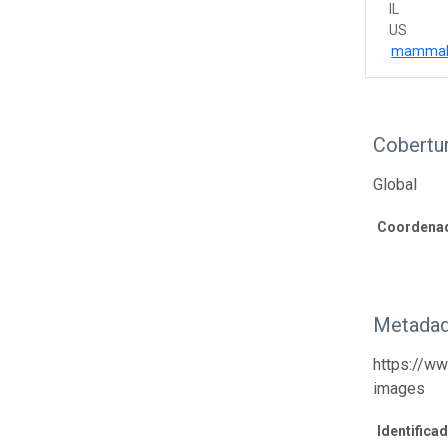
IL
US
mammals
Cobertu
Global
Coordenad
Metadad
https://w
images
Identifica