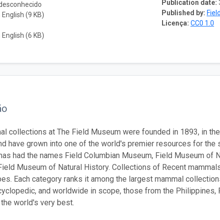
Publication date:
 desconhecido
Published by:
Fie
English (9 KB)
Licença:
CC0 1.0
English (6 KB)
ão
 collections at The Field Museum were founded in 1893, in the
nd have grown into one of the world's premier resources for the 
 has had the names Field Columbian Museum, Field Museum of Na
Field Museum of Natural History. Collections of Recent mamma
pes. Each category ranks it among the largest mammal collections
cyclopedic, and worldwide in scope, those from the Philippines, P
the world's very best.