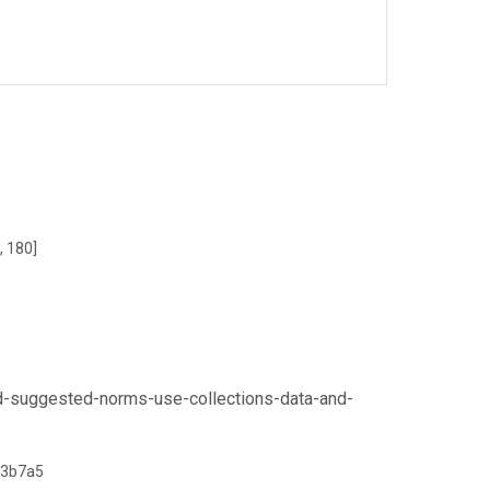
, 180]
nd-suggested-norms-use-collections-data-and-
b3b7a5