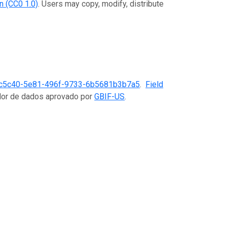
n (CC0 1.0)
. Users may copy, modify, distribute
c5c40-5e81-496f-9733-6b5681b3b7a5
.
Field
ador de dados aprovado por
GBIF-US
.