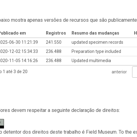
baixo mostra apenas versões de recursos que são publicamente
Publicado em
Registros
Resumo das mudanças
H
025-06-30 11:21:39
241.550
updated specimen records
020-12-02 15:34:33
236.488
Preparation type included
020-11-05 14:16:26
236.488
Updated multimedia
o 1 até 3 de 20
anterior
res devem respeitar a seguinte declaração de direitos:
 o detentor dos direitos deste trabalho é Field Museum. To the e