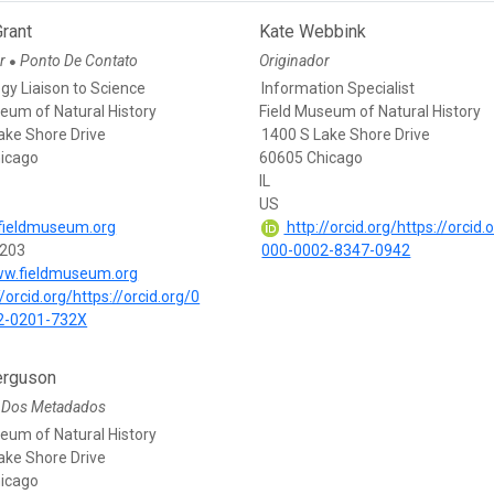
rant
Kate Webbink
or
Ponto De Contato
Originador
●
gy Liaison to Science
Information Specialist
eum of Natural History
Field Museum of Natural History
ake Shore Drive
1400 S Lake Shore Drive
icago
60605 Chicago
IL
US
fieldmuseum.org
http://orcid.org/https://orcid.
203
000-0002-8347-0942
ww.fieldmuseum.org
/orcid.org/https://orcid.org/0
2-0201-732X
erguson
 Dos Metadados
eum of Natural History
ake Shore Drive
icago