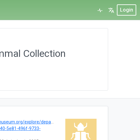
Login
mmal Collection
g/explore/department/zoology/mammals/collections
40-5e81-496f-9733-