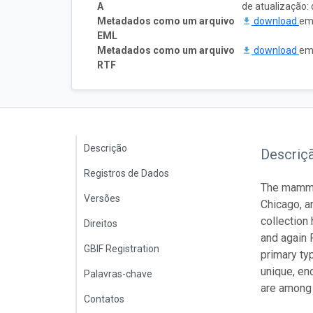
A
de atualização:
Metadados como um arquivo
download
em 
EML
Metadados como um arquivo
download
em 
RTF
Descrição
Descriç
Registros de Dados
The mammal
Versões
Chicago, a
collection
Direitos
and again 
GBIF Registration
primary ty
unique, en
Palavras-chave
are among 
Contatos