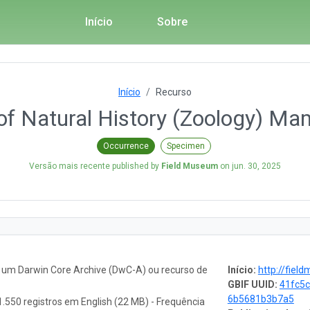
Início
Sobre
Início
Recurso
f Natural History (Zoology) Ma
Occurrence
Specimen
Versão mais recente published by
Field Museum
on
jun. 30, 2025
o um Darwin Core Archive (DwC-A) ou recurso de
Início:
http://fieldmuseum.or
GBIF UUID:
41fc5c
6b5681b3b7a5
.550 registros em English (22 MB) - Frequência