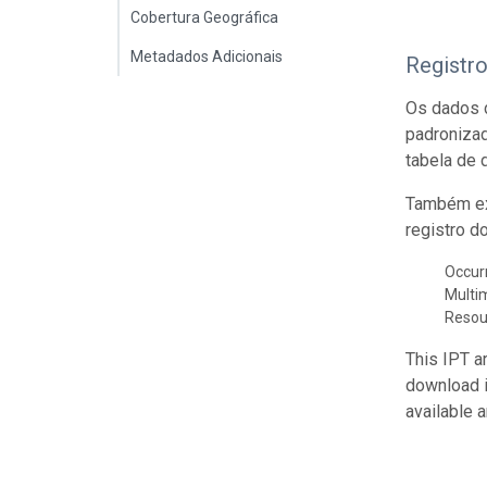
Cobertura Geográfica
Metadados Adicionais
Registr
Os dados d
padroniza
tabela de 
Também ex
registro d
Occur
Multi
Resou
This IPT a
download 
available 