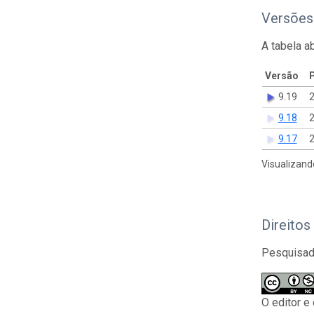
Versões
A tabela a
Versão
9.19
2
9.18
2
9.17
2
Visualizand
Direitos
Pesquisado
O editor e